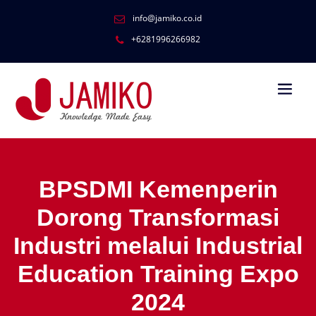
info@jamiko.co.id
+6281996266982
BPSDMI Kemenperin
Dorong Transformasi
Industri melalui Industrial
Education Training Expo
2024