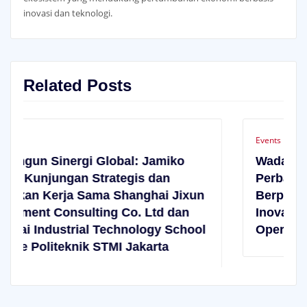
inovasi dan teknologi.
Related Posts
Events
: Jamiko
Wadah Terobosan Operasional
is dan
Perbankan: Jamiko Bangga Iku
nghai Jixun
Berperan dalam Ajang Kompeti
. Ltd dan
Inovasi 2nd Annual Indonesia
ology School
Operation Banking Summit 202
akarta