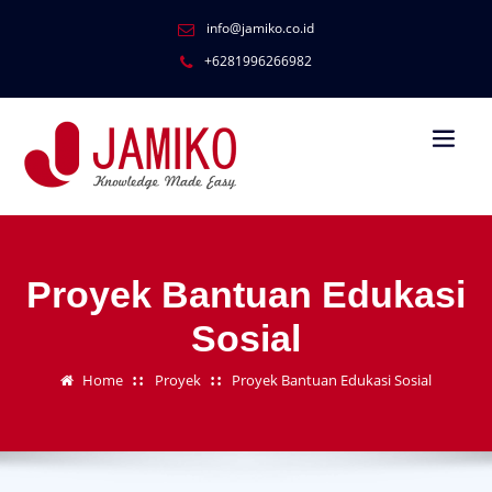
info@jamiko.co.id
+6281996266982
Proyek Bantuan Edukasi
Sosial
Home
Proyek
Proyek Bantuan Edukasi Sosial