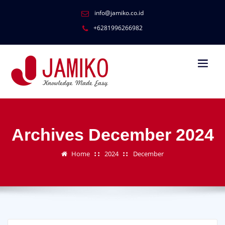
info@jamiko.co.id
+6281996266982
Archives December 2024
Home
2024
December