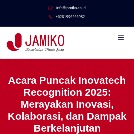
info@jamiko.co.id
+6281996266982
Acara Puncak Inovatech
Recognition 2025:
Merayakan Inovasi,
Kolaborasi, dan Dampak
Berkelanjutan