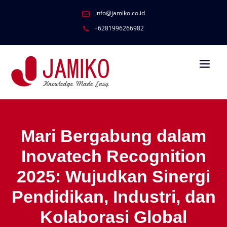
info@jamiko.co.id
+6281996266982
Mari Bergabung dalam
Inovatech Recognition
2025: Wujudkan Sinergi
Pendidikan, Industri, dan
Kolaborasi Global