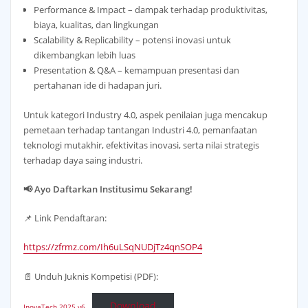
Performance & Impact – dampak terhadap produktivitas,
biaya, kualitas, dan lingkungan
Scalability & Replicability – potensi inovasi untuk
dikembangkan lebih luas
Presentation & Q&A – kemampuan presentasi dan
pertahanan ide di hadapan juri.
Untuk kategori Industry 4.0, aspek penilaian juga mencakup
pemetaan terhadap tantangan Industri 4.0, pemanfaatan
teknologi mutakhir, efektivitas inovasi, serta nilai strategis
terhadap daya saing industri.
📢 Ayo Daftarkan Institusimu Sekarang!
📌 Link Pendaftaran:
https://zfrmz.com/Ih6uLSqNUDjTz4qnSOP4
📄 Unduh Juknis Kompetisi (PDF):
Download
InovaTech 2025 v6