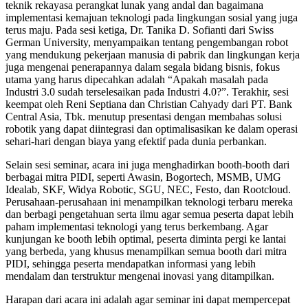
teknik rekayasa perangkat lunak yang andal dan bagaimana
implementasi kemajuan teknologi pada lingkungan sosial yang juga
terus maju. Pada sesi ketiga, Dr. Tanika D. Sofianti dari Swiss
German University, menyampaikan tentang pengembangan robot
yang mendukung pekerjaan manusia di pabrik dan lingkungan kerja
juga mengenai penerapannya dalam segala bidang bisnis, fokus
utama yang harus dipecahkan adalah “Apakah masalah pada
Industri 3.0 sudah terselesaikan pada Industri 4.0?”. Terakhir, sesi
keempat oleh Reni Septiana dan Christian Cahyady dari PT. Bank
Central Asia, Tbk. menutup presentasi dengan membahas solusi
robotik yang dapat diintegrasi dan optimalisasikan ke dalam operasi
sehari-hari dengan biaya yang efektif pada dunia perbankan.
Selain sesi seminar, acara ini juga menghadirkan booth-booth dari
berbagai mitra PIDI, seperti Awasin, Bogortech, MSMB, UMG
Idealab, SKF, Widya Robotic, SGU, NEC, Festo, dan Rootcloud.
Perusahaan-perusahaan ini menampilkan teknologi terbaru mereka
dan berbagi pengetahuan serta ilmu agar semua peserta dapat lebih
paham implementasi teknologi yang terus berkembang. Agar
kunjungan ke booth lebih optimal, peserta diminta pergi ke lantai
yang berbeda, yang khusus menampilkan semua booth dari mitra
PIDI, sehingga peserta mendapatkan informasi yang lebih
mendalam dan terstruktur mengenai inovasi yang ditampilkan.
Harapan dari acara ini adalah agar seminar ini dapat mempercepat