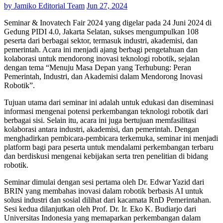
by
Jamiko Editorial Team
Jun 27, 2024
Seminar & Inovatech Fair 2024 yang digelar pada 24 Juni 2024 di
Gedung PIDI 4.0, Jakarta Selatan, sukses mengumpulkan 108
peserta dari berbagai sektor, termasuk industri, akademisi, dan
pemerintah. Acara ini menjadi ajang berbagi pengetahuan dan
kolaborasi untuk mendorong inovasi teknologi robotik, sejalan
dengan tema “Menuju Masa Depan yang Terhubung: Peran
Pemerintah, Industri, dan Akademisi dalam Mendorong Inovasi
Robotik”.
Tujuan utama dari seminar ini adalah untuk edukasi dan diseminasi
informasi mengenai potensi perkembangan teknologi robotik dari
berbagai sisi. Selain itu, acara ini juga bertujuan memfasilitasi
kolaborasi antara industri, akademisi, dan pemerintah. Dengan
menghadirkan pembicara-pembicara terkemuka, seminar ini menjadi
platform bagi para peserta untuk mendalami perkembangan terbaru
dan berdiskusi mengenai kebijakan serta tren penelitian di bidang
robotik.
Seminar dimulai dengan sesi pertama oleh Dr. Edwar Yazid dari
BRIN yang membahas inovasi dalam robotik berbasis AI untuk
solusi industri dan sosial dilihat dari kacamata RnD Pemerintahan.
Sesi kedua dilanjutkan oleh Prof. Dr. Ir. Eko K. Budiarjo dari
Universitas Indonesia yang memaparkan perkembangan dalam