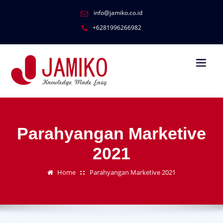
info@jamiko.co.id
+6281996266982
Parahyangan Marketive
2021
Home
Parahyangan Marketive 2021