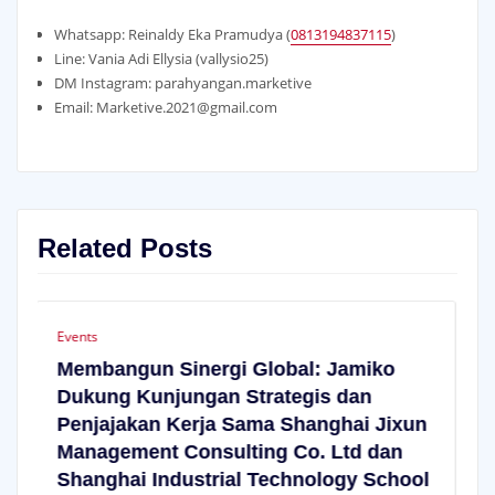
Whatsapp: Reinaldy Eka Pramudya (
0813194837115
)
Line: Vania Adi Ellysia (vallysio25)
DM Instagram: parahyangan.marketive
Email: Marketive.2021@gmail.com
Related Posts
Events
rgi Global: Jamiko
Wadah Terobosan Op
n Strategis dan
Perbankan: Jamiko B
a Sama Shanghai Jixun
Berperan dalam Ajan
ulting Co. Ltd dan
Inovasi 2nd Annual 
rial Technology School
Operation Banking 