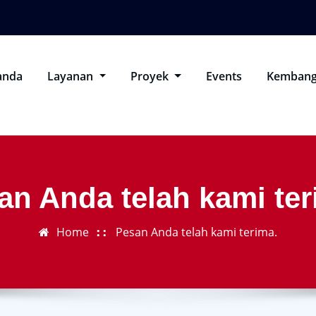
anda
Layanan
Proyek
Events
Kembang
an Anda telah kami ter
Home
Pesan Anda telah kami terima.