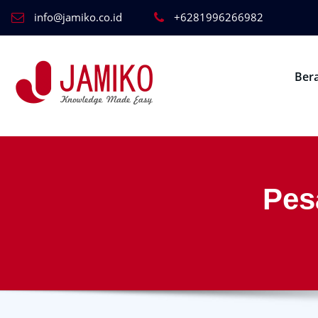
info@jamiko.co.id
+6281996266982
Ber
Pes